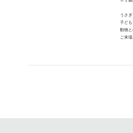
※１歳
うさぎ
子ども
動物と
ご来場