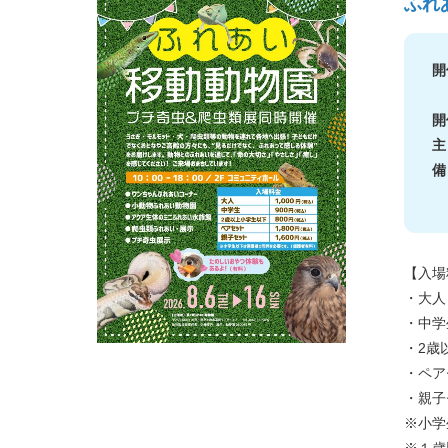
ふれ
開
開
【入場
・大人
・中学
・2歳
・ペア
・親子
※小学