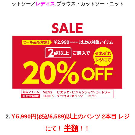
ットソー／
レディス
:ブラウス・カットソー・ニット
2.
￥5
,990円(
\6,589)以上のパンツ 2本目 レジ
税込
半額
にて！
！！