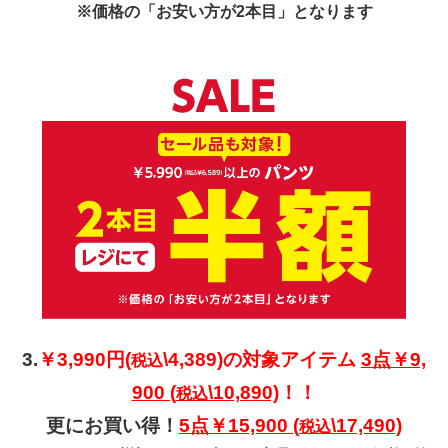
※価格の「お安い方が2本目」となります
3.
￥3
,990円(
\4,389)の対象アイテム
3点￥9,
税込
900 (
\10,890)
！！
税込
更にお買い得！
5点￥15,900 (
\17,490)
税込