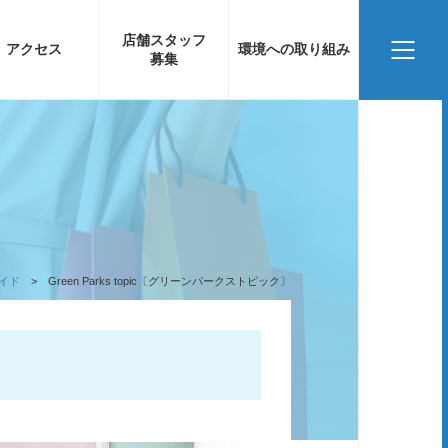
店舗スタッフ
アクセス
環境への取り組み
募集
イド
Green Parks topic〔グリーンパークストピック〕