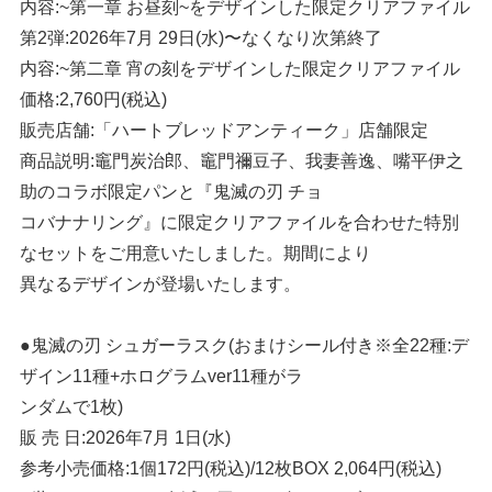
内容:~第一章 お昼刻~をデザインした限定クリアファイル
第2弾:2026年7月 29日(水)〜なくなり次第終了
内容:~第二章 宵の刻をデザインした限定クリアファイル
価格:2,760円(税込)
販売店舗:「ハートブレッドアンティーク」店舗限定
商品説明:竈門炭治郎、竈門禰豆子、我妻善逸、嘴平伊之
助のコラボ限定パンと『鬼滅の刃 チョ
コバナナリング』に限定クリアファイルを合わせた特別
なセットをご用意いたしました。期間により
異なるデザインが登場いたします。
●鬼滅の刃 シュガーラスク(おまけシール付き※全22種:デ
ザイン11種+ホログラムver11種がラ
ンダムで1枚)
販 売 日:2026年7月 1日(水)
参考小売価格:1個172円(税込)/12枚BOX 2,064円(税込)