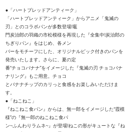
●「ハートブレッドアンティーク」
「ハートブレッドアンティーク」からアニメ「鬼滅の
刃」とのコラボパンが多数登場!竈
門炭治郎の羽織の市松模様を再現した『全集中!炭治郎の
ちぎりパン』をはじめ、各メン
バーをモチーフにした、オリジナルピック付きのパンを
発売いたします。さらに、夏の定
番“チョコバナナ”をイメージした『鬼滅の刃 チョコバナ
ナリング』もご用意。チョコ
とバナナチップのカリっと食感をお楽しみいただけま
す。
●「ねこねこ」
『ねこねこ食パン』からは、無一郎をイメージした“霞模
様”の『無一郎のねこねこ食パ
ン~ふんわりラムネ~』が登場!ねこの形がキュートな『ね