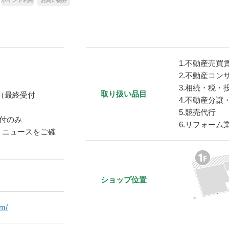
1.不動産売買
2.不動産コン
3.相続・税・
取り扱い品目
00（最終受付
4.不動産分譲
5.競売代行
※受付のみ
6.リフォーム
Ｌニュースをご確
ショップ位置
om/