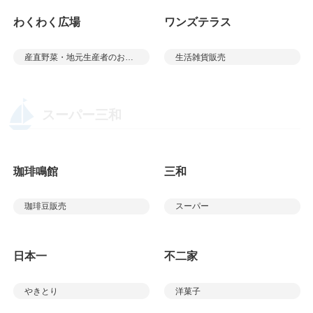
わくわく広場
ワンズテラス
産直野菜・地元生産者のお弁当・お菓子・パン
生活雑貨販売
スーパー三和
珈琲鳴館
三和
珈琲豆販売
スーパー
日本一
不二家
やきとり
洋菓子