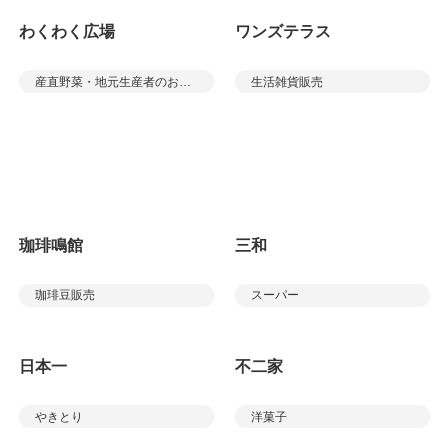
わくわく広場
ワンズテラス
産直野菜・地元生産者のお弁当・お菓子・パン
生活雑貨販売
スーパー三和
珈琲鳴館
三和
珈琲豆販売
スーパー
日本一
不二家
やきとり
洋菓子