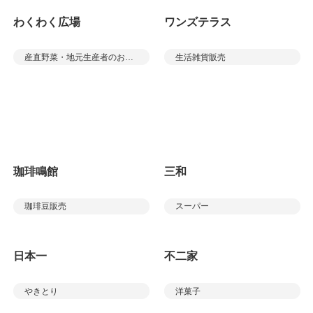
わくわく広場
ワンズテラス
産直野菜・地元生産者のお弁当・お菓子・パン
生活雑貨販売
スーパー三和
珈琲鳴館
三和
珈琲豆販売
スーパー
日本一
不二家
やきとり
洋菓子